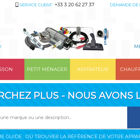
+33 3 20 62 27 37
SERVICE CLIENT :
DEMANDE DE 
r
M
SSON
PETIT MÉNAGER
ASPIRATEUR
CHAUF
RCHEZ PLUS - NOUS AVONS L
E GUIDE : OÙ TROUVER LA RÉFÉRENCE DE VOTRE APPAR