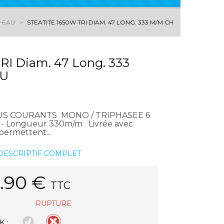
E-EAU
STEATITE 1650W TRI DIAM. 47 LONG. 333 M/M CHAUFFE-EAU
I Diam. 47 Long. 333
AU
US COURANTS MONO / TRIPHASEE 6
 Longueur 330m/m Livrée avec
ermettent...
 DESCRIPTIF COMPLET
.90
€
TTC
RUPTURE
 :