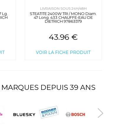
H
LIVRAISON SOUS 24H/48H
 Lg.
STEATITE 2400W TRI / MONO Diam.
RICH
47 Long. 433 CHAUFFE-EAU DE
DIETRICH 97863579
43.96 €
IT
VOIR LA FICHE PRODUIT
 MARQUES DEPUIS 39 ANS