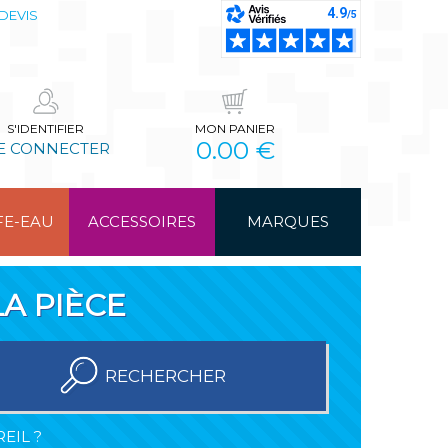
DEVIS
S'IDENTIFIER
MON PANIER
0.00 €
E CONNECTER
FE-EAU
ACCESSOIRES
MARQUES
A PIÈCE
RECHERCHER
EIL ?