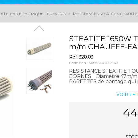
UFFE-EAU ELECTRIQUE - CUMULUS
RÉSISTANCES STÉATITES CHAUFF
STEATITE 1650W TR
m/m CHAUFFE-E
Ref.
320.03
Code Ean : 3666644032943
RESISTANCE STEATITE TO
BORNES Diamètre 47m/m -
BARETTES de pontage qui p
VOIR LE
44
STOCK