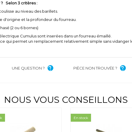
 ? Selon 3 critères :
coulisse au niveau des barillets.
ce d'origine et la profondeur du fourreau.
phasé (2 ou 6 bornes)
u électrique Cumulus sont inserées dans un fourreau émaillé.
au, ce qui permet un remplacement relativement simple sans vidanger 
UNE QUESTION ?
PIÈCE NON TROUVÉE ?
NOUS VOUS CONSEILLONS
ck
En stock