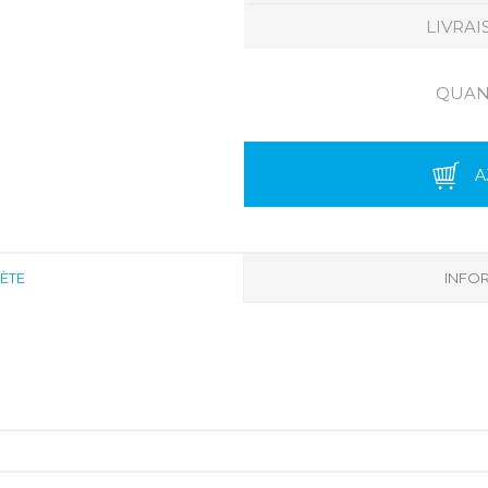
LIVRAI
QUANT
A
ÈTE
INFOR