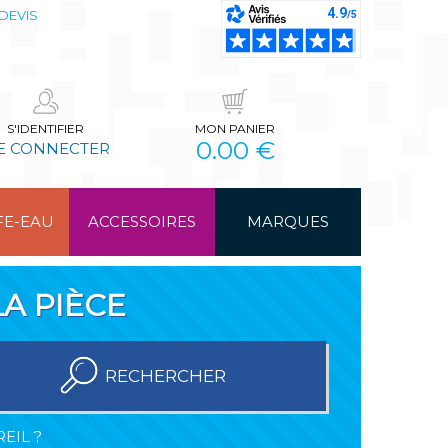
DEVIS
S'IDENTIFIER
MON PANIER
0.00 €
E CONNECTER
FE-EAU
ACCESSOIRES
MARQUES
A PIÈCE
RECHERCHER
EIL ?