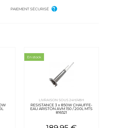
PAIEMENT SÉCURISÉ
En stock
H
LIVRAISON SOUS 24H/48H
00W
RESISTANCE 3 x 850W CHAUFFE-
0L
EAU ARISTON AVM 150 / 200L MTS
816521
189.95 €