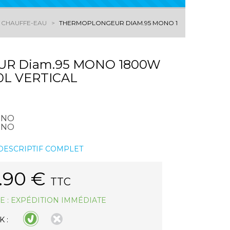
 CHAUFFE-EAU
THERMOPLONGEUR DIAM.95 MONO 1800W CHAFFOTE
R Diam.95 MONO 1800W
0L VERTICAL
ONO
ONO
 DESCRIPTIF COMPLET
.90
€
TTC
E : EXPÉDITION IMMÉDIATE
 :