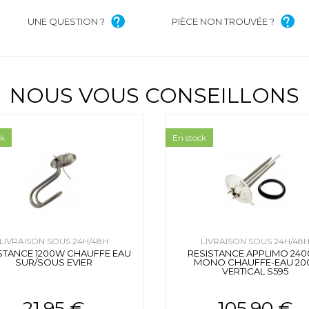
UNE QUESTION ?
PIÈCE NON TROUVÉE ?
NOUS VOUS CONSEILLONS
ck
En stock
LIVRAISON SOUS 24H/48H
LIVRAISON SOUS 24H/48
STANCE 1200W CHAUFFE EAU
RESISTANCE APPLIMO 24
SUR/SOUS EVIER
MONO CHAUFFE-EAU 20
VERTICAL S595
21.95 €
105.90 €