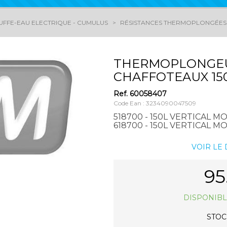
UFFE-EAU ELECTRIQUE - CUMULUS
RÉSISTANCES THERMOPLONGÉES
THERMOPLONGEU
CHAFFOTEAUX 15
Ref.
60058407
Code Ean : 3234090047509
518700 - 150L VERTICAL M
618700 - 150L VERTICAL M
VOIR LE
95
DISPONIBL
STOCK