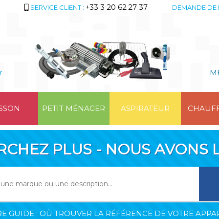
+33 3 20 62 27 37
SERVICE CLIENT :
DEMANDE DE 
r
M
SSON
PETIT MÉNAGER
ASPIRATEUR
CHAUF
RCHEZ PLUS - NOUS AVONS L
E GUIDE : OÙ TROUVER LA RÉFÉRENCE DE VOTRE APPAR