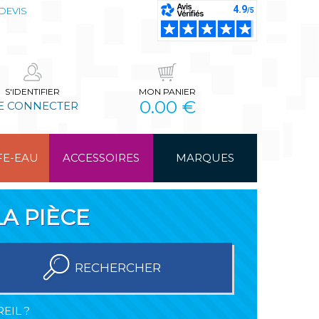
DEVIS
S'IDENTIFIER
MON PANIER
0.00 €
E CONNECTER
FE-EAU
ACCESSOIRES
MARQUES
A PIÈCE
RECHERCHER
EIL ?