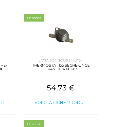
En stock
H
LIVRAISON SOUS 24H/48H
CHE-
THERMOSTAT 155 SECHE-LINGE
OL
BRANDT 57X0662
54.73 €
IT
VOIR LA FICHE PRODUIT
En stock