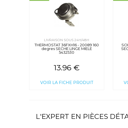
LIVRAISON SOUS 24H/48H
THERMOSTAT 36FXH16 - 20089 160
SO
degres SECHE LINGE MIELE
SE
5432530
13.96 €
VOIR LA FICHE PRODUIT
V
L'EXPERT EN PIÈCES DÉ