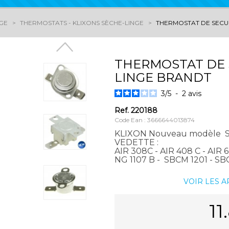
NGE
THERMOSTATS - KLIXONS SÈCHE-LINGE
THERMOSTAT DE SECUR
THERMOSTAT DE S
LINGE BRANDT
3
/
5
-
2
avis
Ref.
220188
Code Ean : 3666644013874
KLIXON Nouveau modèle 
VEDETTE :
AIR 308C - AIR 408 C - AIR
NG 1107 B - SBCM 1201 - SBCM
VOIR LES 
11