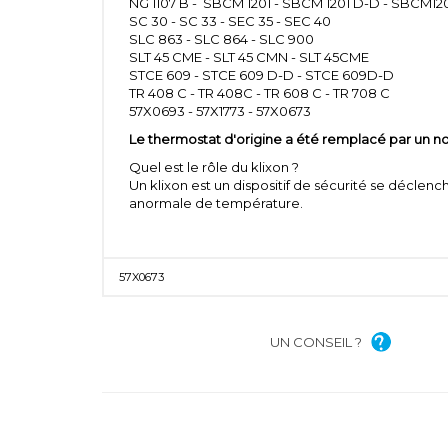
NG 1107 B - SBCM 1201 - SBCM 1201 D-D - SBCM12
SC 30 - SC 33 - SEC 35 - SEC 40
SLC 863 - SLC 864 - SLC 900
SLT 45 CME - SLT 45 CMN - SLT 45CME
STCE 609 - STCE 609 D-D - STCE 609D-D
TR 408 C - TR 408C - TR 608 C - TR 708 C
57X0693 - 57X1773 - 57X0673
Le thermostat d'origine a été remplacé par un 
Quel est le rôle du klixon ?
Un klixon est un dispositif de sécurité se déclen
anormale de température.
57X0673
UN CONSEIL ?