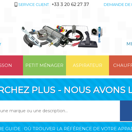
+33 3 20 62 27 37
SERVICE CLIENT :
DEMANDE DE 
r
M
SSON
PETIT MÉNAGER
ASPIRATEUR
CHAUF
RCHEZ PLUS - NOUS AVONS L
E GUIDE : OÙ TROUVER LA RÉFÉRENCE DE VOTRE APPAR