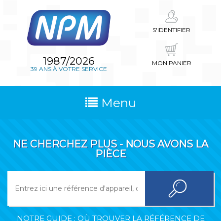
S'IDENTIFIER
1987/2026
MON PANIER
39 ANS À VOTRE SERVICE
Menu
NE CHERCHEZ PLUS - NOUS AVONS LA
PIÈCE
NOTRE GUIDE : OÙ TROUVER LA RÉFÉRENCE DE