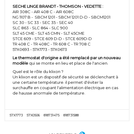
SECHE LINGE BRANDT - THOMSON - VEDETTE :
AIR 308C - AIR 408 C - AIR 608C
NG 1107 B - SBCM 1201 - SBCM 1201 D-D - SBCM1201
SC 30 - SC 33 - SEC 35 - SEC 40
SLC 863 - SLC 864 - SLC 900
SLT 45 CME - SLT 45 CMN - SLT 45CME
STCE 609 - STCE 609 D-D - STCE 609D-D
TR 408 C - TR 408C - TR 608 C - TR 708 C
57X0693 - 57X1773 - 57X0673
Le thermostat d'origine a été remplacé par un nouveau
modèle
qui se monte en lieu et place de l'ancien.
Quel est le rôle du klixon ?
Un klixon est un dispositif de sécurité se déclenchant à
une certaine température. il permet d'éviter la
surchauffe en coupant l'alimentation électrique en cas
de hausse anormale de température.
57X1773
57X0506
818731475
818731588