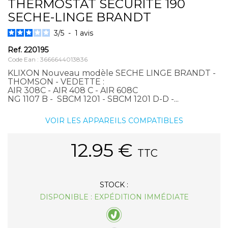
THERMOSTAT SECURITE 190
SECHE-LINGE BRANDT
3
/
5
-
1
avis
Ref.
220195
Code Ean : 3666644013836
KLIXON Nouveau modèle SECHE LINGE BRANDT -
THOMSON - VEDETTE :
AIR 308C - AIR 408 C - AIR 608C
NG 1107 B - SBCM 1201 - SBCM 1201 D-D -...
VOIR LES APPAREILS COMPATIBLES
12.95
€
TTC
STOCK :
DISPONIBLE : EXPÉDITION IMMÉDIATE