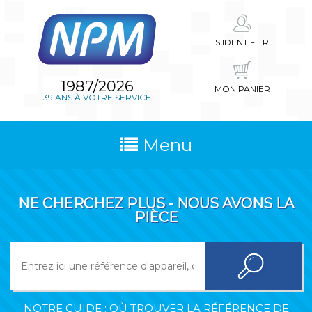
S'IDENTIFIER
1987/2026
MON PANIER
39 ANS À VOTRE SERVICE
Menu
NE CHERCHEZ PLUS - NOUS AVONS LA
PIÈCE
NOTRE GUIDE : OÙ TROUVER LA RÉFÉRENCE DE