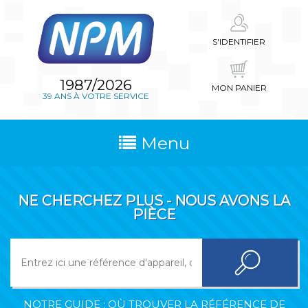
S'IDENTIFIER
1987/2026
MON PANIER
39 ANS À VOTRE SERVICE
Menu
NE CHERCHEZ PLUS - NOUS AVONS LA
PIÈCE
NOTRE GUIDE : OÙ TROUVER LA RÉFÉRENCE DE