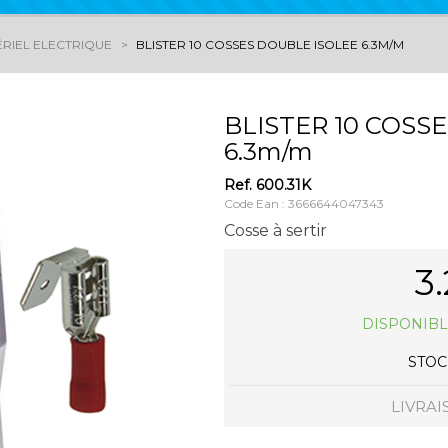
RIEL ELECTRIQUE
BLISTER 10 COSSES DOUBLE ISOLEE 6.3M/M
BLISTER 10 COSS
6.3m/m
Ref.
600.31K
Code Ean : 3666644047343
Cosse à sertir
3
DISPONIBL
STOCK
LIVRAI