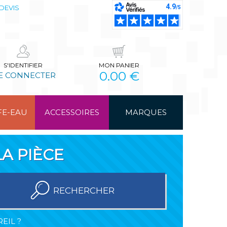
DEVIS
S'IDENTIFIER
MON PANIER
0.00 €
E CONNECTER
FE-EAU
ACCESSOIRES
MARQUES
A PIÈCE
RECHERCHER
EIL ?