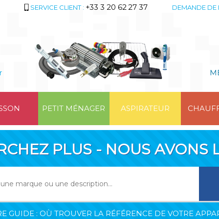
+33 3 20 62 27 37
SERVICE CLIENT :
DEMANDE DE 
r
M
SSON
PETIT MÉNAGER
ASPIRATEUR
CHAUF
RCHEZ PLUS - NOUS AVONS L
E GUIDE : OÙ TROUVER LA RÉFÉRENCE DE VOTRE APPAR