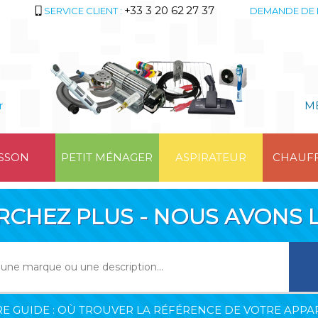
+33 3 20 62 27 37
SERVICE CLIENT :
DEMANDE DE 
r
M
SSON
PETIT MÉNAGER
ASPIRATEUR
CHAUF
RCHEZ PLUS - NOUS AVONS L
E GUIDE : OÙ TROUVER LA RÉFÉRENCE DE VOTRE APPAR