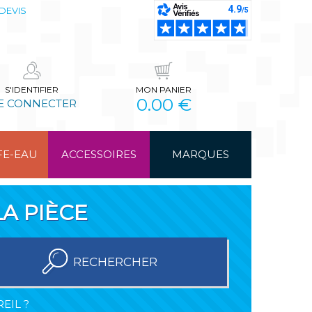
DEVIS
S'IDENTIFIER
MON PANIER
0.00 €
E CONNECTER
FE-EAU
ACCESSOIRES
MARQUES
A PIÈCE
RECHERCHER
EIL ?