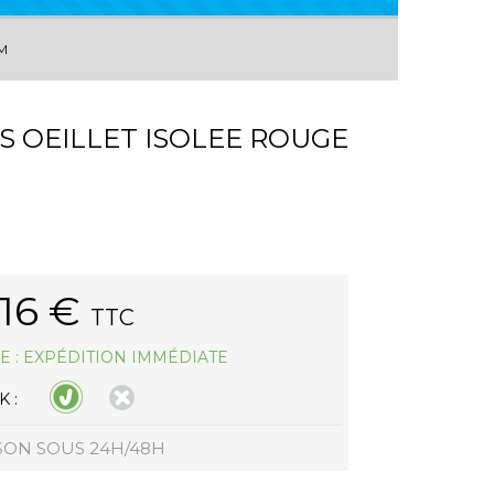
/M
ES OEILLET ISOLEE ROUGE
.16
€
TTC
E : EXPÉDITION IMMÉDIATE
 :
SON SOUS 24H/48H