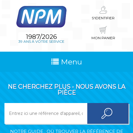
S'IDENTIFIER
1987/2026
MON PANIER
39 ANS À VOTRE SERVICE
Menu
NE CHERCHEZ PLUS - NOUS AVONS LA
PIÈCE
NOTRE GUIDE : OÙ TROUVER LA RÉFÉRENCE DE