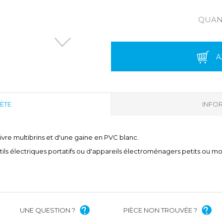
QUANT
A
ÈTE
INFOR
vre multibrins et d'une gaine en PVC blanc.
tils électriques portatifs ou d'appareils électroménagers petits ou m
UNE QUESTION ?
PIÈCE NON TROUVÉE ?