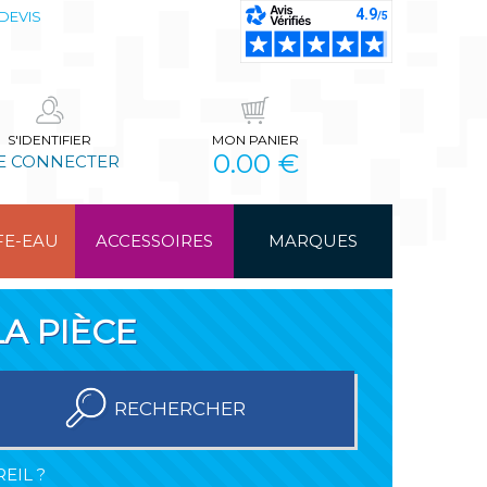
DEVIS
S'IDENTIFIER
MON PANIER
0.00 €
E CONNECTER
FE-EAU
ACCESSOIRES
MARQUES
A PIÈCE
RECHERCHER
EIL ?