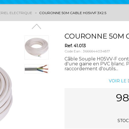
RIEL ELECTRIQUE
COURONNE 50M CABLE H05VVF 3X2.5
COURONNE 50M C
Ref.
41.013
Code Ean : 3666644034817
Câble Souple H05VV-F conti
d'une gaine en PVC blanc. P
raccordement d'outils...
VOIR LE
98
STOCK