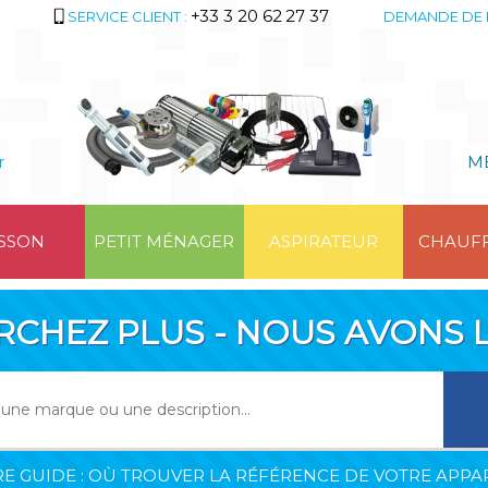
+33 3 20 62 27 37
SERVICE CLIENT :
DEMANDE DE 
r
M
SSON
PETIT MÉNAGER
ASPIRATEUR
CHAUF
RCHEZ PLUS - NOUS AVONS L
E GUIDE : OÙ TROUVER LA RÉFÉRENCE DE VOTRE APPAR