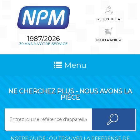
S'IDENTIFIER
1987/2026
MON PANIER
39 ANS À VOTRE SERVICE
Menu
NE CHERCHEZ PLUS - NOUS AVONS LA
PIÈCE
NOTRE GUIDE : OÙ TROUVER LA RÉFÉRENCE DE