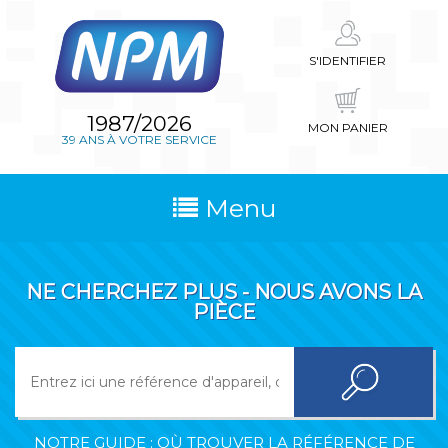
S'IDENTIFIER
1987/2026
MON PANIER
39 ANS À VOTRE SERVICE
Menu
NE CHERCHEZ PLUS - NOUS AVONS LA
PIÈCE
NOTRE GUIDE : OÙ TROUVER LA RÉFÉRENCE DE