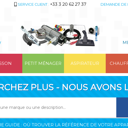
+33 3 20 62 27 37
SERVICE CLIENT :
DEMANDE DE 
r
M
SSON
PETIT MÉNAGER
ASPIRATEUR
CHAUF
RCHEZ PLUS - NOUS AVONS L
E GUIDE : OÙ TROUVER LA RÉFÉRENCE DE VOTRE APPAR