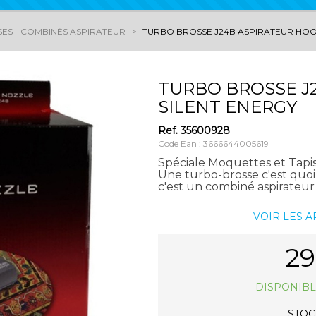
ES - COMBINÉS ASPIRATEUR
TURBO BROSSE J24B ASPIRATEUR HOO
TURBO BROSSE J
SILENT ENERGY
Ref.
35600928
Code Ean : 3666644005619
Spéciale Moquettes et Tapi
Une turbo-brosse c'est quoi
c'est un combiné aspirateur 
VOIR LES 
29
DISPONIBL
STOCK