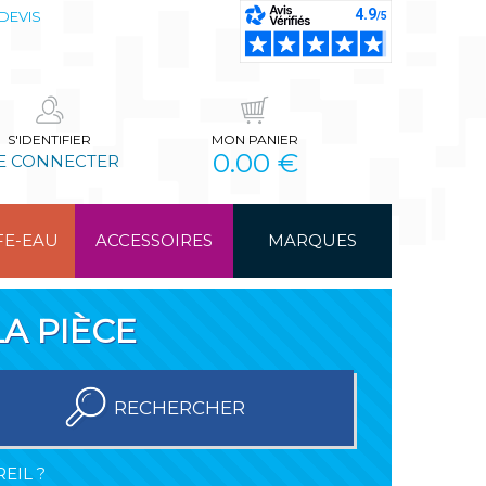
DEVIS
S'IDENTIFIER
MON PANIER
0.00 €
E CONNECTER
FE-EAU
ACCESSOIRES
MARQUES
A PIÈCE
RECHERCHER
EIL ?