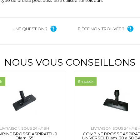
 type de brosse peut aussi être utilisée sur sols durs
UNE QUESTION ?
PIÈCE NON TROUVÉE ?
NOUS VOUS CONSEILLONS
ck
En stock
LIVRAISON SOUS 24H/48H
LIVRAISON SOUS 24H/48
BINE BROSSE ASPIRATEUR
COMBINE BROSSE ASPIRA
Diam. 35
UNIVERSEL Diam. 30 a 38 