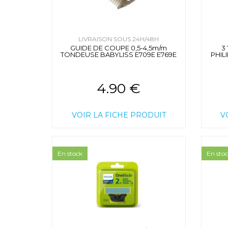
LIVRAISON SOUS 24H/48H
GUIDE DE COUPE 0,5-4,5m/m
3
TONDEUSE BABYLISS E709E E769E
PHIL
4.90 €
VOIR LA FICHE PRODUIT
V
En stock
En sto