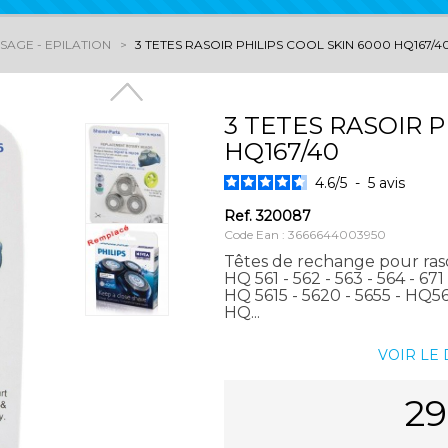
SAGE - EPILATION
3 TETES RASOIR PHILIPS COOL SKIN 6000 HQ167/4
3 TETES RASOIR P
HQ167/40
4.6
/
5
-
5
avis
Ref.
320087
Code Ean : 3666644003950
Têtes de rechange pour ras
HQ 561 - 562 - 563 - 564 - 6
HQ 5615 - 5620 - 5655 - HQ
HQ...
VOIR LE
29