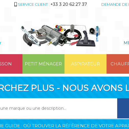
+33 3 20 62 27 37
SERVICE CLIENT :
DEMANDE DE 
r
M
SSON
PETIT MÉNAGER
ASPIRATEUR
CHAUF
RCHEZ PLUS - NOUS AVONS L
E GUIDE : OÙ TROUVER LA RÉFÉRENCE DE VOTRE APPAR