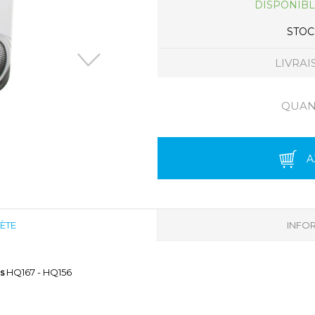
DISPONIBL
STOCK
LIVRAI
QUANT
A
ÈTE
INFOR
s
HQ167 - HQ156