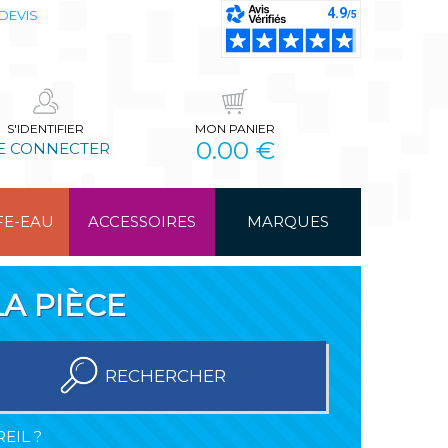
DEVIS
S'IDENTIFIER
MON PANIER
0.00 €
E CONNECTER
FE-EAU
ACCESSOIRES
MARQUES
A PIÈCE
RECHERCHER
EIL ?