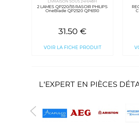
LIVRAISON SOUS 24H/48H
2 LAMES QP220/55 RASOIR PHILIPS
RE
OneBlade QP2520 QP6510
C
31.50 €
VOIR LA FICHE PRODUIT
V
L'EXPERT EN PIÈCES DÉ