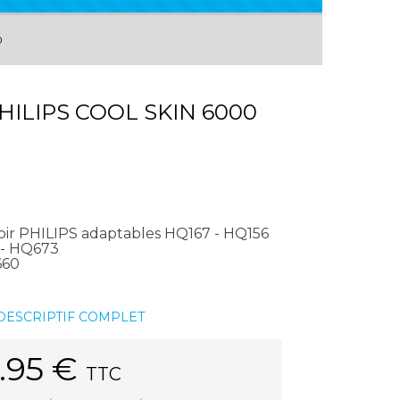
0
HILIPS COOL SKIN 6000
oir PHILIPS adaptables HQ167 - HQ156
71 - HQ673
5660
 DESCRIPTIF COMPLET
.95
€
TTC