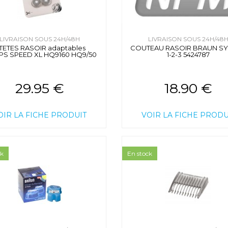
LIVRAISON SOUS 24H/48H
LIVRAISON SOUS 24H/48
 TETES RASOIR adaptables
COUTEAU RASOIR BRAUN S
IPS SPEED XL HQ9160 HQ9/50
1-2-3 5424787
29.95 €
18.90 €
OIR LA FICHE PRODUIT
VOIR LA FICHE PRODU
ck
En stock