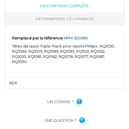
DESCRIPTION COMPLÈTE
INFORMATIONS DE LIVRAISON
Remplacé par la référence
NPM 320085
Têtes de rasoir Triple-Track pour rasoirs Philips : RQ1050,
RQ1060, RQ1075, RQ1085, RQ1095, RQ1051, RQ1052,
RQ1053, RQ1061, RQ1062, RQ1076, RQ1077, RQ1087,
RQ1090
RQ10
UN CONSEIL ?
UNE QUESTION ?