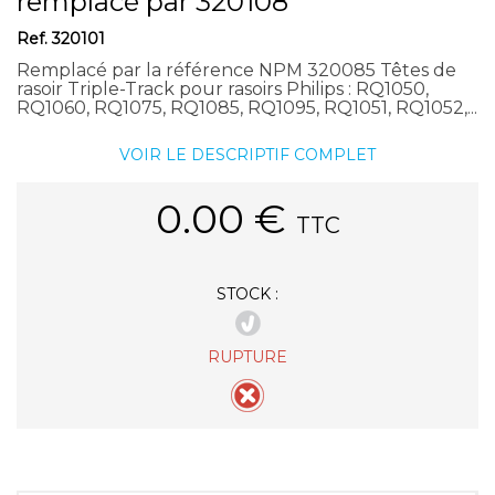
remplacé par 320108
Ref.
320101
Remplacé par la référence NPM 320085 Têtes de
rasoir Triple-Track pour rasoirs Philips : RQ1050,
RQ1060, RQ1075, RQ1085, RQ1095, RQ1051, RQ1052,...
VOIR LE DESCRIPTIF COMPLET
0.00
€
TTC
STOCK :
RUPTURE