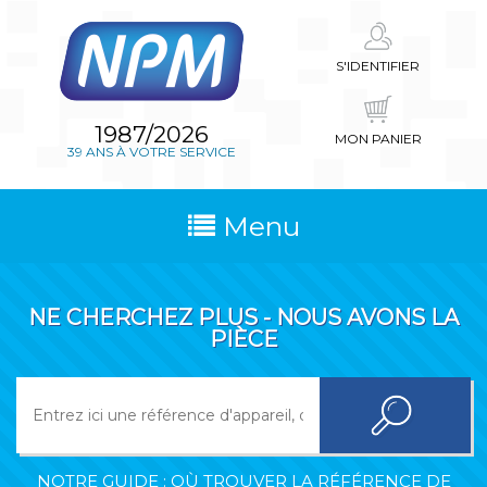
S'IDENTIFIER
1987/2026
MON PANIER
39 ANS À VOTRE SERVICE
Menu
NE CHERCHEZ PLUS - NOUS AVONS LA
PIÈCE
NOTRE GUIDE : OÙ TROUVER LA RÉFÉRENCE DE