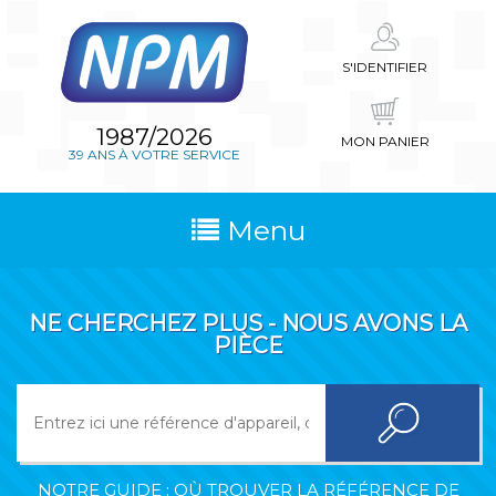
S'IDENTIFIER
1987/2026
MON PANIER
39 ANS À VOTRE SERVICE
Menu
NE CHERCHEZ PLUS - NOUS AVONS LA
PIÈCE
NOTRE GUIDE : OÙ TROUVER LA RÉFÉRENCE DE