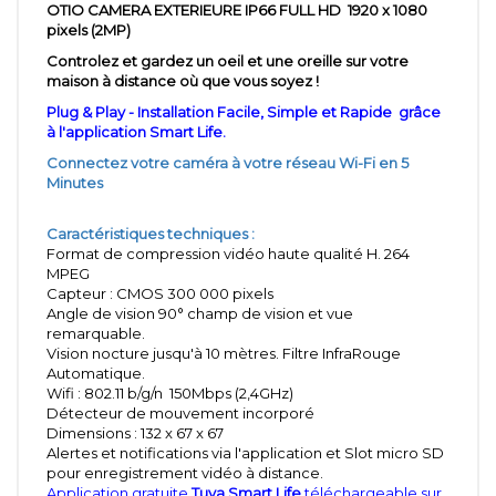
OTIO CAMERA EXTERIEURE IP66 FULL HD 1920 x 1080
pixels (2MP)
Controlez et gardez un oeil et une oreille sur votre
maison à distance où que vous soyez !
Plug & Play - Installation Facile, Simple et Rapide
grâce
à l'application Smart Life.
Connectez votre caméra à votre réseau Wi-Fi en 5
Minutes
Caractéristiques techniques :
Format de compression vidéo haute qualité H. 264
MPEG
Capteur : CMOS 300 000 pixels
Angle de vision 90° champ de vision et vue
remarquable.
Vision nocture jusqu'à 10 mètres. Filtre InfraRouge
Automatique.
Wifi : 802.11 b/g/n 150Mbps (2,4GHz)
Détecteur de mouvement incorporé
Dimensions : 132 x 67 x 67
Alertes et notifications via l'application et Slot micro SD
pour enregistrement vidéo à distance.
Application gratuite
Tuya Smart Life
téléchargeable sur