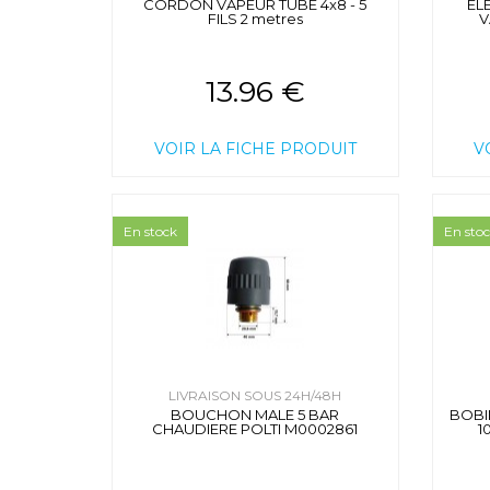
CORDON VAPEUR TUBE 4x8 - 5
EL
FILS 2 metres
V
13.96 €
VOIR LA FICHE PRODUIT
V
En stock
En sto
LIVRAISON SOUS 24H/48H
BOUCHON MALE 5 BAR
BOBI
CHAUDIERE POLTI M0002861
1