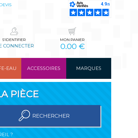
DEVIS
S'IDENTIFIER
MON PANIER
0.00 €
E CONNECTER
FE-EAU
ACCESSOIRES
MARQUES
A PIÈCE
RECHERCHER
EIL ?