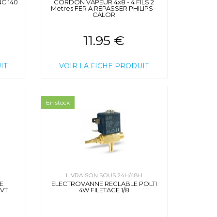
C 140
CORDON VAPEUR 4x8 - 4 FILS 2
Metres FER A REPASSER PHILIPS -
CALOR
11.95 €
IT
VOIR LA FICHE PRODUIT
En stock
H
LIVRAISON SOUS 24H/48H
E
ELECTROVANNE REGLABLE POLTI
VT
4W FILETAGE 1/8