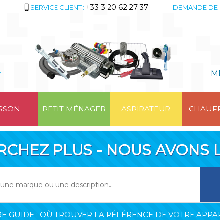
+33 3 20 62 27 37
SERVICE CLIENT :
DEMANDE DE 
r
M
SSON
PETIT MÉNAGER
ASPIRATEUR
CHAUF
RCHEZ PLUS - NOUS AVONS L
E GUIDE : OÙ TROUVER LA RÉFÉRENCE DE VOTRE APPAR