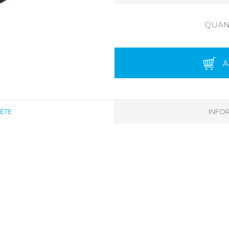
QUANT
A
ÈTE
INFOR