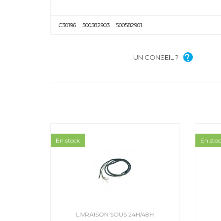
C30196
500582903
500582901
UN CONSEIL ?
En stock
En sto
LIVRAISON SOUS 24H/48H