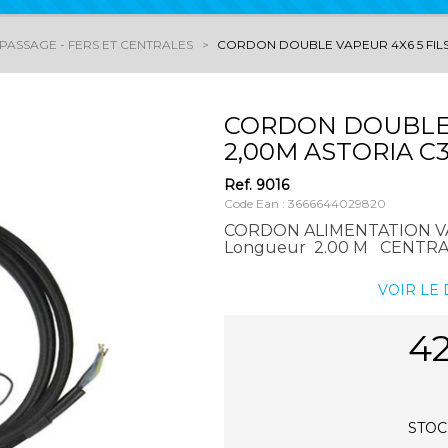
PASSAGE - FERS ET CENTRALES
CORDON DOUBLE VAPEUR 4X6 5 FILS 
CORDON DOUBLE V
2,00M ASTORIA C3
Ref.
9016
Code Ean : 3666644029820
CORDON ALIMENTATION VA
Longueur 2.00 M CENTRA
VOIR LE
42
STOCK