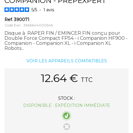
COMPANION - PREPEXPERT
5
/
5
-
1
avis
Ref.
390071
Code Ean : 3666644000546
Disque à RAPER FIN / EMINCER FIN conçu pour
Double Force Compact FP54 - i Companion HF900 -
Companion - Companion XL - i Companion XL
Robots...
VOIR LES APPAREILS COMPATIBLES
12.64
€
TTC
STOCK :
DISPONIBLE : EXPÉDITION IMMÉDIATE