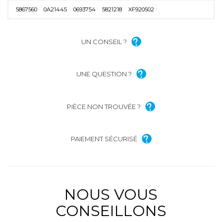
5867560
0A21445
0693754
5821218
XF920502
UN CONSEIL ?
UNE QUESTION ?
PIÈCE NON TROUVÉE ?
PAIEMENT SÉCURISÉ
NOUS VOUS
CONSEILLONS