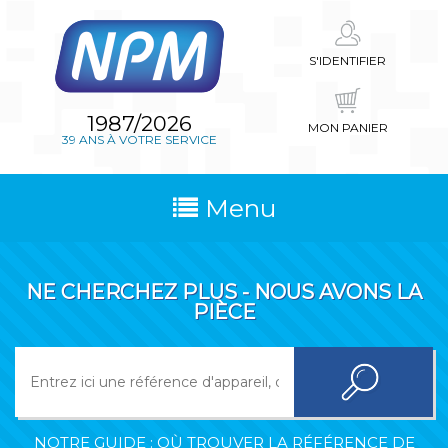
S'IDENTIFIER
1987/2026
MON PANIER
39 ANS À VOTRE SERVICE
Menu
NE CHERCHEZ PLUS - NOUS AVONS LA
PIÈCE
NOTRE GUIDE : OÙ TROUVER LA RÉFÉRENCE DE