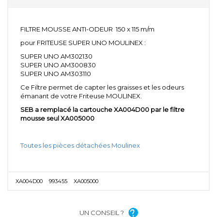
FILTRE MOUSSE ANTI-ODEUR 150 x 115 m/m
pour FRITEUSE SUPER UNO MOULINEX :
SUPER UNO AM302130
SUPER UNO AM300830
SUPER UNO AM303110
Ce Filtre permet de capter les graisses et les odeurs
émanant de votre Friteuse MOULINEX.
SEB a remplacé la cartouche XA004D00 par le filtre
mousse seul XA005000
Toutes les pièces détachées Moulinex
XA004D00
993455
XA005000
UN CONSEIL ?