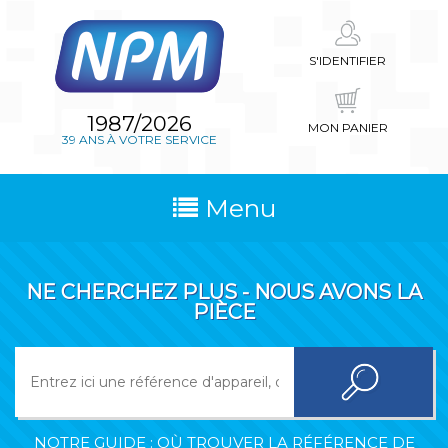
S'IDENTIFIER
1987/2026
MON PANIER
39 ANS À VOTRE SERVICE
Menu
NE CHERCHEZ PLUS - NOUS AVONS LA
PIÈCE
NOTRE GUIDE : OÙ TROUVER LA RÉFÉRENCE DE