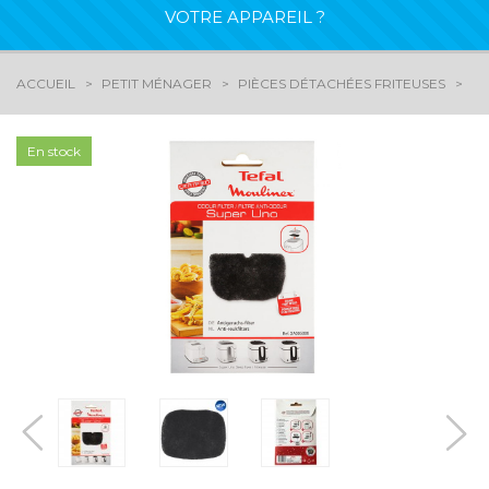
VOTRE APPAREIL ?
ACCUEIL
PETIT MÉNAGER
PIÈCES DÉTACHÉES FRITEUSES
FI
En stock