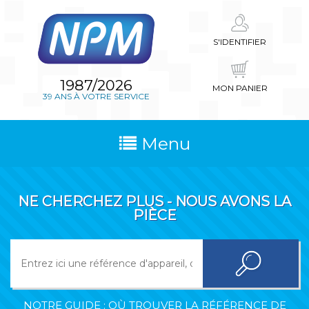
S'IDENTIFIER
1987/2026
MON PANIER
39 ANS À VOTRE SERVICE
Menu
NE CHERCHEZ PLUS - NOUS AVONS LA
PIÈCE
NOTRE GUIDE : OÙ TROUVER LA RÉFÉRENCE DE