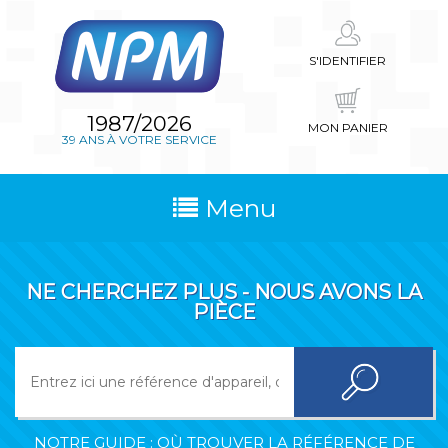
S'IDENTIFIER
1987/2026
MON PANIER
39 ANS À VOTRE SERVICE
Menu
NE CHERCHEZ PLUS - NOUS AVONS LA
PIÈCE
NOTRE GUIDE : OÙ TROUVER LA RÉFÉRENCE DE