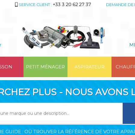
+33 3 20 62 27 37
SERVICE CLIENT :
DEMANDE DE 
r
M
SSON
PETIT MÉNAGER
ASPIRATEUR
CHAUF
RCHEZ PLUS - NOUS AVONS L
E GUIDE : OÙ TROUVER LA RÉFÉRENCE DE VOTRE APPAR