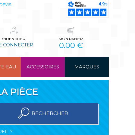
DEVIS
S'IDENTIFIER
MON PANIER
0.00 €
E CONNECTER
FE-EAU
ACCESSOIRES
MARQUES
A PIÈCE
RECHERCHER
EIL ?