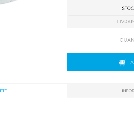
STOCK
LIVRAI
QUANT
A
ÈTE
INFOR