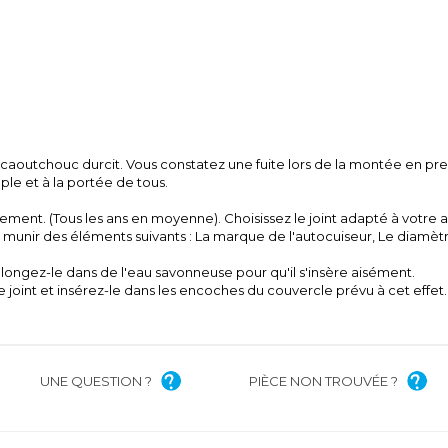
e caoutchouc durcit. Vous constatez une fuite lors de la montée en pres
le et à la portée de tous.
ement. (Tous les ans en moyenne). Choisissez le joint adapté à votre 
munir des éléments suivants : La marque de l'autocuiseur, Le diamètr
plongez-le dans de l'eau savonneuse pour qu'il s'insère aisément.
 le joint et insérez-le dans les encoches du couvercle prévu à cet effet.
UNE QUESTION ?
PIÈCE NON TROUVÉE ?