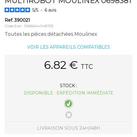
MULTIROBOT MOULINEX 0698381
5
/
5
-
6
avis
Ref.
390021
Code Ean : 3666644048753
Toutes les pièces détachées Moulinex
VOIR LES APPAREILS COMPATIBLES
6.82
€
TTC
STOCK :
DISPONIBLE : EXPÉDITION IMMÉDIATE
LIVRAISON SOUS 24H/48H