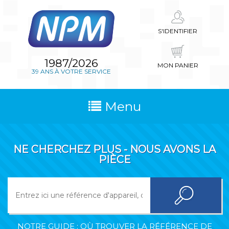
S'IDENTIFIER
1987/2026
MON PANIER
39 ANS À VOTRE SERVICE
Menu
NE CHERCHEZ PLUS - NOUS AVONS LA
PIÈCE
NOTRE GUIDE : OÙ TROUVER LA RÉFÉRENCE DE