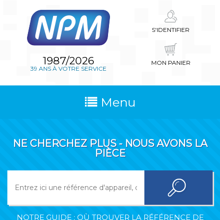
S'IDENTIFIER
1987/2026
MON PANIER
39 ANS À VOTRE SERVICE
Menu
NE CHERCHEZ PLUS - NOUS AVONS LA
PIÈCE
NOTRE GUIDE : OÙ TROUVER LA RÉFÉRENCE DE