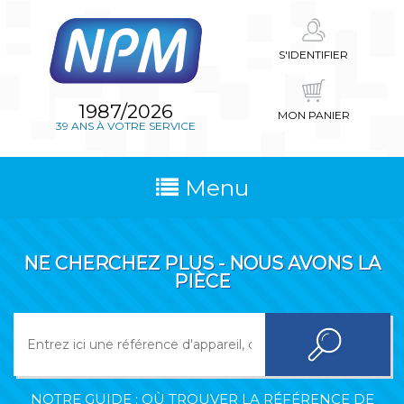
S'IDENTIFIER
1987/2026
MON PANIER
39 ANS À VOTRE SERVICE
Menu
NE CHERCHEZ PLUS - NOUS AVONS LA
PIÈCE
NOTRE GUIDE : OÙ TROUVER LA RÉFÉRENCE DE