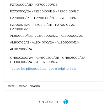
FZ700000/12D - FZ700000/12E
FZ700100/12A - FZ700100/12B - FZ700100/12C
FZ700100/12D - FZ700100/12E - FZ700100/12F
FZ700101/12A - FZ700101/12B - FZ700101/12C -
FZ700101/12D
AL800000/12B - AL800000/12C - AL800000/12D
AL800100/12 - AL804000/12A - AL806000/12A
AL807000/12A
GH800200/12A - GH800200/12B - GH806000/12A
GH806100/12A - GH807000/12A
Toutes les pièces détachées d'origine SEB
991921
991943
994820
UN CONSEIL ?