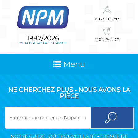
S'IDENTIFIER
1987/2026
MON PANIER
39 ANS À VOTRE SERVICE
Menu
NE CHERCHEZ PLUS - NOUS AVONS LA
PIÈCE
NOTRE GUIDE : OÙ TROUVER LA RÉFÉRENCE DE