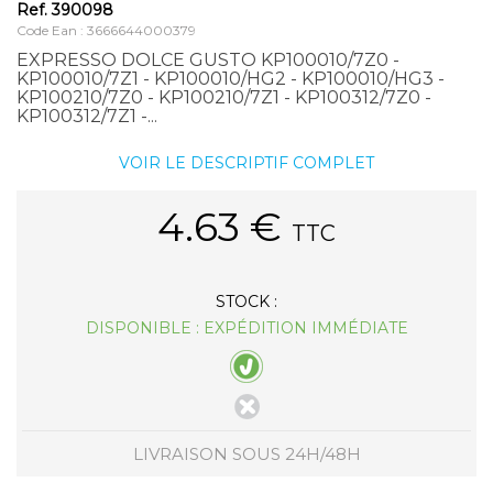
Ref.
390098
Code Ean : 3666644000379
EXPRESSO DOLCE GUSTO KP100010/7Z0 -
KP100010/7Z1 - KP100010/HG2 - KP100010/HG3 -
KP100210/7Z0 - KP100210/7Z1 - KP100312/7Z0 -
KP100312/7Z1 -...
VOIR LE DESCRIPTIF COMPLET
4.63
€
TTC
STOCK :
DISPONIBLE : EXPÉDITION IMMÉDIATE
LIVRAISON SOUS 24H/48H