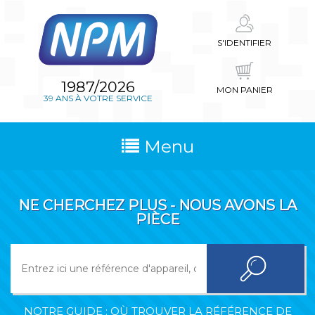
S'IDENTIFIER
1987/2026
MON PANIER
39 ANS À VOTRE SERVICE
Menu
NE CHERCHEZ PLUS - NOUS AVONS LA
PIÈCE
NOTRE GUIDE : OÙ TROUVER LA RÉFÉRENCE DE