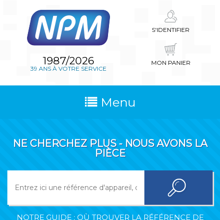
S'IDENTIFIER
1987/2026
MON PANIER
39 ANS À VOTRE SERVICE
Menu
NE CHERCHEZ PLUS - NOUS AVONS LA
PIÈCE
NOTRE GUIDE : OÙ TROUVER LA RÉFÉRENCE DE