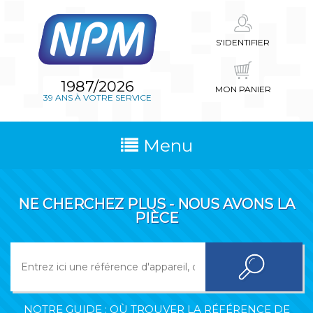
S'IDENTIFIER
1987/2026
MON PANIER
39 ANS À VOTRE SERVICE
Menu
NE CHERCHEZ PLUS - NOUS AVONS LA
PIÈCE
NOTRE GUIDE : OÙ TROUVER LA RÉFÉRENCE DE