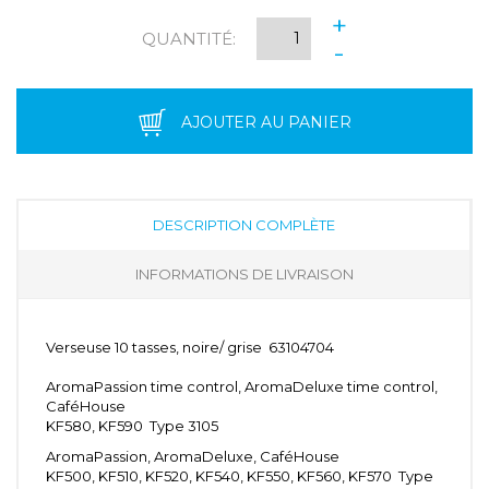
+
QUANTITÉ:
-
AJOUTER AU PANIER
DESCRIPTION COMPLÈTE
INFORMATIONS DE LIVRAISON
Verseuse 10 tasses, noire/ grise 63104704
AromaPassion time control, AromaDeluxe time control,
CaféHouse
KF580, KF590 Type 3105
AromaPassion, AromaDeluxe, CaféHouse
KF500, KF510, KF520, KF540, KF550, KF560, KF570 Type