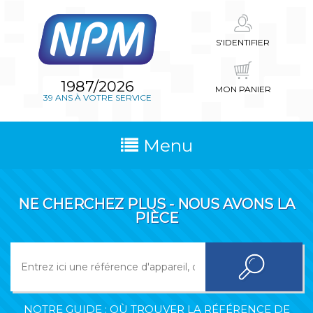
S'IDENTIFIER
1987/2026
MON PANIER
39 ANS À VOTRE SERVICE
Menu
NE CHERCHEZ PLUS - NOUS AVONS LA
PIÈCE
NOTRE GUIDE : OÙ TROUVER LA RÉFÉRENCE DE