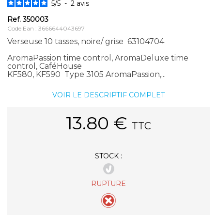
5
/
5
-
2
avis
Ref.
350003
Code Ean : 3666644043697
Verseuse 10 tasses, noire/ grise 63104704
AromaPassion time control, AromaDeluxe time
control, CaféHouse
KF580, KF590 Type 3105 AromaPassion,...
VOIR LE DESCRIPTIF COMPLET
13.80
€
TTC
STOCK :
RUPTURE