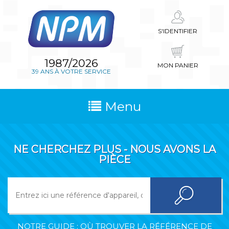
S'IDENTIFIER
1987/2026
MON PANIER
39 ANS À VOTRE SERVICE
Menu
NE CHERCHEZ PLUS - NOUS AVONS LA
PIÈCE
NOTRE GUIDE : OÙ TROUVER LA RÉFÉRENCE DE