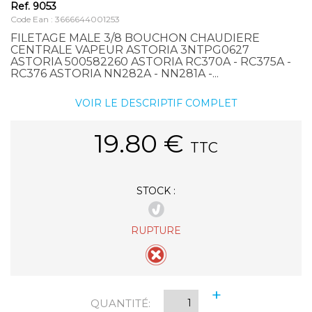
Ref.
9053
Code Ean : 3666644001253
FILETAGE MALE 3/8 BOUCHON CHAUDIERE
CENTRALE VAPEUR ASTORIA 3NTPG0627
ASTORIA 500582260 ASTORIA RC370A - RC375A -
RC376 ASTORIA NN282A - NN281A -...
VOIR LE DESCRIPTIF COMPLET
19.80
€
TTC
STOCK :
RUPTURE
+
QUANTITÉ:
-