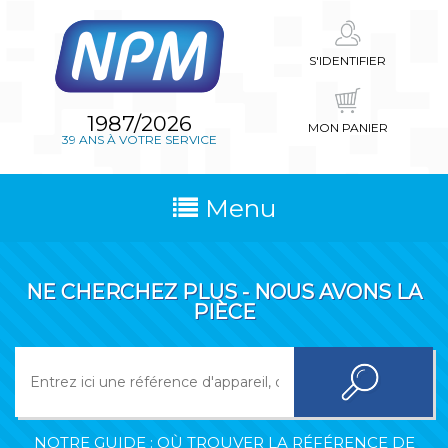
S'IDENTIFIER
1987/2026
MON PANIER
39 ANS À VOTRE SERVICE
Menu
NE CHERCHEZ PLUS - NOUS AVONS LA
PIÈCE
NOTRE GUIDE : OÙ TROUVER LA RÉFÉRENCE DE