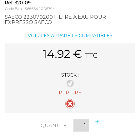
Ref.
320109
Code Ean : 3666644005794
SAECO 223070200 FILTRE A EAU POUR
EXPRESSO SAECO
VOIR LES APPAREILS COMPATIBLES
14.92
€
TTC
STOCK :
RUPTURE
+
QUANTITÉ:
-