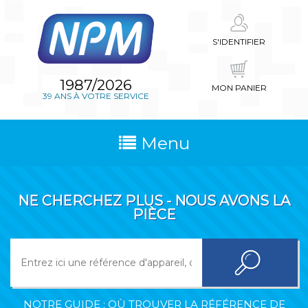
S'IDENTIFIER
1987/2026
MON PANIER
39 ANS À VOTRE SERVICE
Menu
NE CHERCHEZ PLUS - NOUS AVONS LA
PIÈCE
NOTRE GUIDE : OÙ TROUVER LA RÉFÉRENCE DE