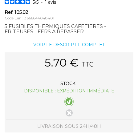
5
/
5
-
1
avis
Ref.
105.02
Code Ean : 3666644048401
5 FUSIBLES THERMIQUES CAFETIERES -
FRITEUSES - FERS A REPASSER...
VOIR LE DESCRIPTIF COMPLET
5.70
€
TTC
STOCK :
DISPONIBLE : EXPÉDITION IMMÉDIATE
LIVRAISON SOUS 24H/48H