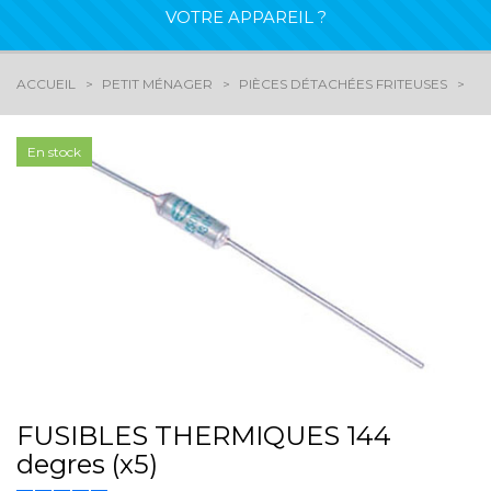
VOTRE APPAREIL ?
ACCUEIL
PETIT MÉNAGER
PIÈCES DÉTACHÉES FRITEUSES
FU
En stock
FUSIBLES THERMIQUES 144
degres (x5)