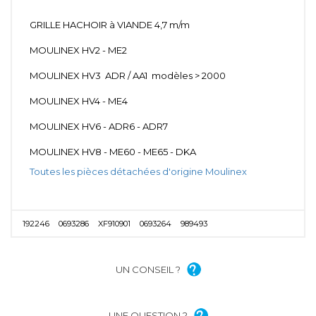
GRILLE HACHOIR à VIANDE 4,7 m/m
MOULINEX HV2 - ME2
MOULINEX HV3 ADR / AA1 modèles > 2000
MOULINEX HV4 - ME4
MOULINEX HV6 - ADR6 - ADR7
MOULINEX HV8 - ME60 - ME65 - DKA
Toutes les pièces détachées d'origine Moulinex
192246
0693286
XF910901
0693264
989493
UN CONSEIL ?
UNE QUESTION ?