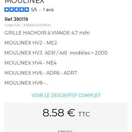
MOULINEX
5
/
5
-
1
avis
Ref.
390119
Code Ean : 3666644005541
GRILLE HACHOIR à VIANDE 4,7 m/m
MOULINEX HV2 - ME2
MOULINEX HV3 ADR / AA1 modèles > 2000
MOULINEX HV4 - ME4
MOULINEX HV6 - ADR6 - ADR7
MOULINEX HV8 -...
VOIR LE DESCRIPTIF COMPLET
8.58
€
TTC