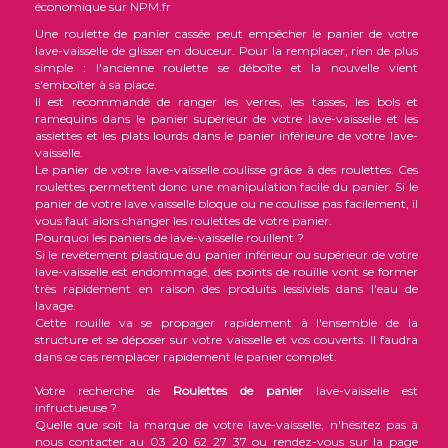
économique sur NPM.fr
Une roulette de panier cassée peut empêcher le panier de votre
lave-vaisselle de glisser en douceur. Pour la remplacer, rien de plus
simple : l'ancienne roulette se déboîte et la nouvelle vient
s'emboîter à sa place.
Il est recommandé de ranger les verres, les tasses, les bols et
ramequins dans le panier supérieur de votre lave-vaisselle et les
assiettes et les plats lourds dans le panier inférieure de votre lave-
vaisselle.
Le panier de votre lave-vaisselle coulisse grâce à des roulettes. Ces
roulettes permettent donc une manipulation facile du panier. Si le
panier de votre lave vaisselle bloque ou ne coulisse pas facilement, il
vous faut alors changer les roulettes de votre panier.
Pourquoi les paniers de lave-vaisselle rouillent ?
Si le revêtement plastique du panier inférieur ou supérieur de votre
lave-vaisselle est endommagé, des points de rouille vont se former
très rapidement en raison des produits lessiviels dans l'eau de
lavage.
Cette rouille va se propager rapidement à l'ensemble de la
structure et se déposer sur votre vaisselle et vos couverts. Il faudra
dans ce cas remplacer rapidement le panier complet.
Votre recherche de
Roulettes de panier
lave-vaisselle est
infructueuse ?
Quelle que soit la marque de votre lave-vaisselle, n'hésitez pas à
nous contacter au 03 20 62 27 37 ou rendez-vous sur la page