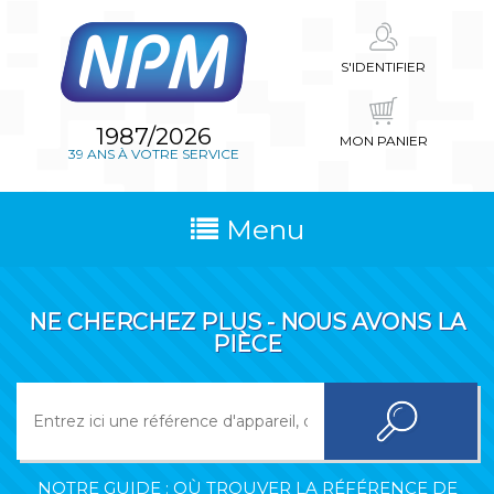
S'IDENTIFIER
1987/2026
MON PANIER
39 ANS À VOTRE SERVICE
Menu
NE CHERCHEZ PLUS - NOUS AVONS LA
PIÈCE
NOTRE GUIDE : OÙ TROUVER LA RÉFÉRENCE DE