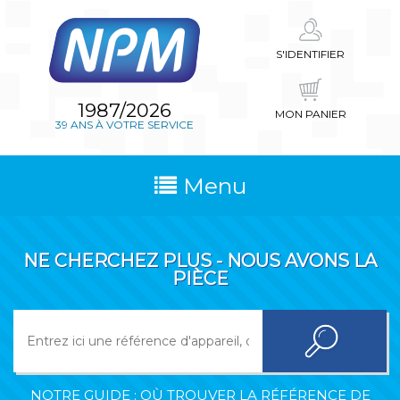
S'IDENTIFIER
1987/2026
MON PANIER
39 ANS À VOTRE SERVICE
Menu
NE CHERCHEZ PLUS - NOUS AVONS LA
PIÈCE
NOTRE GUIDE : OÙ TROUVER LA RÉFÉRENCE DE