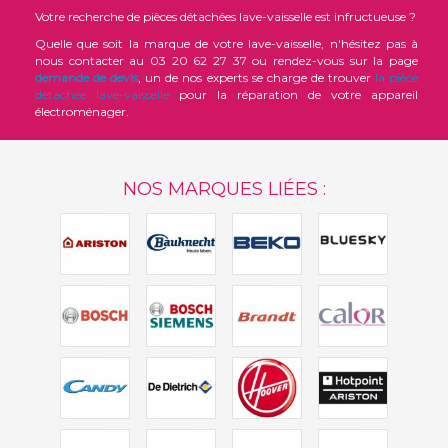
Votre recherche de pièces détachées lave-vaisselle est infructueuse ?
Quelle que soit la marque de votre lave-vaisselle, n'hésitez pas à
nous contacter au 03 20 62 27 37 ou rendez-vous sur la page
demande de devis
, un de nos experts se charge de trouver
la pièce
détachée lave-vaisselle
pour la réparation de votre appareil
électroménager.
NOS MARQUES LIÉES :