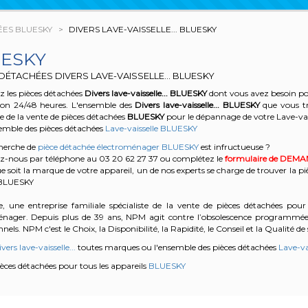
ÉES BLUESKY
DIVERS LAVE-VAISSELLE... BLUESKY
ESKY
DÉTACHÉES DIVERS LAVE-VAISSELLE... BLUESKY
 les pièces détachées
Divers lave-vaisselle...
BLUESKY
dont vous avez besoin pou
son 24/48 heures. L'ensemble des
Divers lave-vaisselle...
BLUESKY
que vous tr
te de la vente de pièces détachées
BLUESKY
pour le dépannage de votre Lave-va
semble des pièces détachées
Lave-vaisselle BLUESKY
cherche de
pièce détachée électroménager BLUESKY
est infructueuse ?
z-nous par téléphone au 03 20 62 27 37
ou complétez le
formulaire de DEM
e soit la marque de votre appareil, un de nos experts se charge de trouver la pi
e BLUESKY
, une entreprise familiale spécialiste de la vente de pièces détachées pour 
énager. Depuis plus de 39 ans, NPM agit contre l’obsolescence programmée e
nels. NPM c'est le Choix, la Disponibilité, la Rapidité, le Conseil et la Qualité de 
vers lave-vaisselle...
toutes marques ou l'ensemble des pièces détachées
Lave-va
pièces détachées pour tous les appareils
BLUESKY