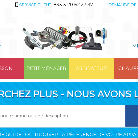
+33 3 20 62 27 37
SERVICE CLIENT :
DEMANDE DE 
r
M
SSON
PETIT MÉNAGER
ASPIRATEUR
CHAUF
RCHEZ PLUS - NOUS AVONS L
E GUIDE : OÙ TROUVER LA RÉFÉRENCE DE VOTRE APPAR