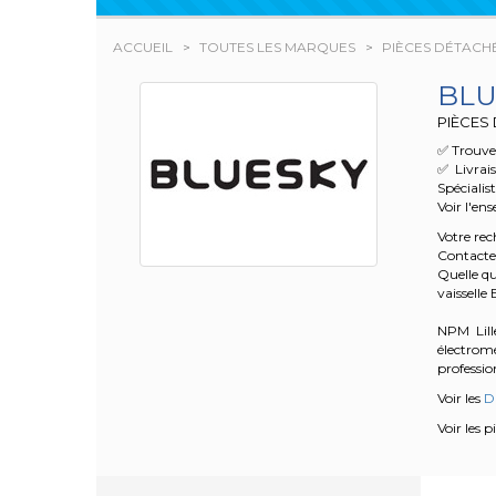
ACCUEIL
TOUTES LES MARQUES
PIÈCES DÉTACH
BLU
PIÈCES 
✅ Trouvez
✅ Livrai
Spécialis
Voir l'en
Votre re
Contacte
Quelle qu
vaissell
NPM Lille
électrom
profession
Voir les
Di
Voir les 