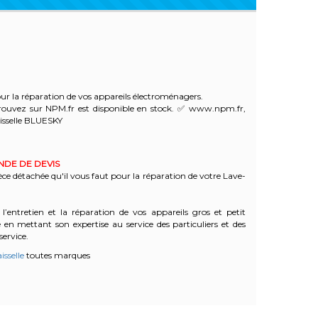
r la réparation de vos appareils électroménagers.
ouvez sur NPM.fr est disponible en stock. ✅ www.npm.fr,
isselle BLUESKY
ANDE DE DEVIS
èce détachée qu'il vous faut pour la réparation de votre Lave-
l’entretien et la réparation de vos appareils gros et petit
n mettant son expertise au service des particuliers et des
service.
isselle
toutes marques