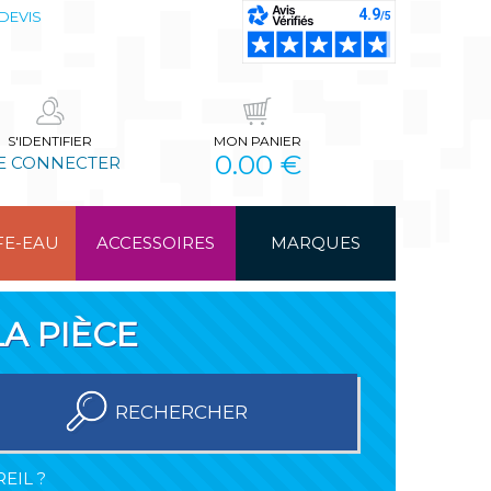
DEVIS
S'IDENTIFIER
MON PANIER
0.00 €
E CONNECTER
FE-EAU
ACCESSOIRES
MARQUES
A PIÈCE
RECHERCHER
EIL ?