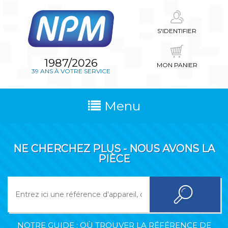
S'IDENTIFIER
1987/2026
MON PANIER
39 ANS À VOTRE SERVICE
Menu
NE CHERCHEZ PLUS - NOUS AVONS LA
PIÈCE
NOTRE GUIDE : OÙ TROUVER LA RÉFÉRENCE DE