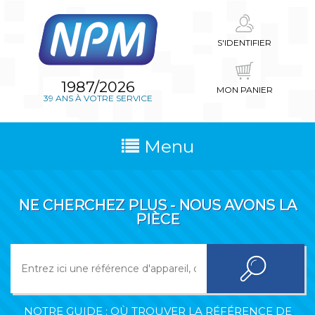
S'IDENTIFIER
1987/2026
MON PANIER
39 ANS À VOTRE SERVICE
Menu
NE CHERCHEZ PLUS - NOUS AVONS LA
PIÈCE
NOTRE GUIDE : OÙ TROUVER LA RÉFÉRENCE DE