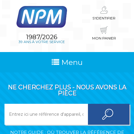
S'IDENTIFIER
1987/2026
MON PANIER
39 ANS À VOTRE SERVICE
Menu
NE CHERCHEZ PLUS - NOUS AVONS LA
PIÈCE
NOTRE GUIDE : OÙ TROUVER LA RÉFÉRENCE DE