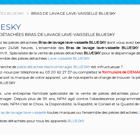
ÉES BLUESKY
BRAS DE LAVAGE LAVE-VAISSELLE BLUESKY
ESKY
 DÉTACHÉES BRAS DE LAVAGE LAVE-VAISSELLE BLUESKY
 les pièces détachées
Bras de lavage lave-vaisselle
BLUESKY
dont vous avez bes
son 24/48 heures. L'ensemble des
Bras de lavage lave-vaisselle
BLUESKY
r, Spécialiste de la vente de pièces détachées
BLUESKY
pour le dépannage de
semble des pièces détachées
Lave-vaisselle BLUESKY
cherche de
pièce détachée électroménager BLUESKY
est infructueuse ?
z-nous par téléphone au 03 20 62 27 37
ou complétez le
formulaire de DEM
e soit la marque de votre appareil, un de nos experts se charge de trouver la pi
e BLUESKY
, une entreprise familiale spécialiste de la vente de pièces détachées pour 
énager. Depuis plus de 39 ans, NPM agit contre l’obsolescence programmée e
nels. NPM c'est le Choix, la Disponibilité, la Rapidité, le Conseil et la Qualité de 
as de lavage lave-vaisselle
toutes marques ou l'ensemble des pièces détachées
L
pièces détachées pour tous les appareils
BLUESKY