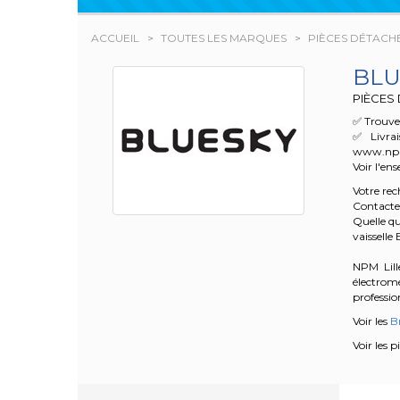
ACCUEIL
TOUTES LES MARQUES
PIÈCES DÉTACH
BLU
PIÈCES
✅ Trouvez
✅ Livrai
www.npm.f
Voir l'en
Votre re
Contacte
Quelle qu
vaissell
NPM Lille
électrom
profession
Voir les
Br
Voir les 