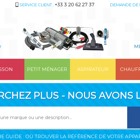
+33 3 20 62 27 37
SERVICE CLIENT :
DEMANDE DE 
r
M
SSON
PETIT MÉNAGER
ASPIRATEUR
CHAUF
RCHEZ PLUS - NOUS AVONS L
E GUIDE : OÙ TROUVER LA RÉFÉRENCE DE VOTRE APPAR