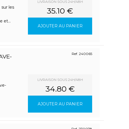
LIVRAISON SOUS 24H/48H
sur les
35.10 €
 et...
AJOUTER AU PANIER
Ref. 240065
AVE-
LIVRAISON SOUS 24H/48H
ve-
34.80 €
AJOUTER AU PANIER
Ref. 270078