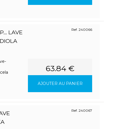
Ref. 240066
... LAVE
ADIOLA
ve-
63.84 €
cela
AJOUTER AU PANIER
Ref. 240067
AVE
EA