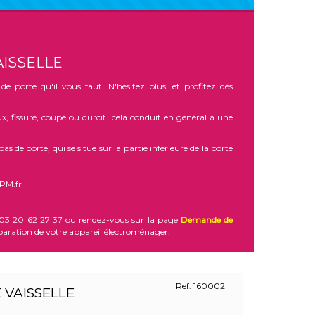
AISSELLE
e porte qu'il vous faut. N'hésitez plus, et profitez dès
eux, fissuré, coupé ou durcit cela conduit en général à une
bas de porte, qui se situe sur la partie inférieure de la porte
NPM.fr
au 03 20 62 27 37 ou rendez-vous sur la page
Demande de
paration de votre appareil électroménager.
Ref. 160002
 VAISSELLE