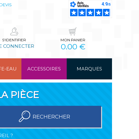
DEVIS
S'IDENTIFIER
MON PANIER
0.00 €
E CONNECTER
FE-EAU
ACCESSOIRES
MARQUES
A PIÈCE
RECHERCHER
EIL ?