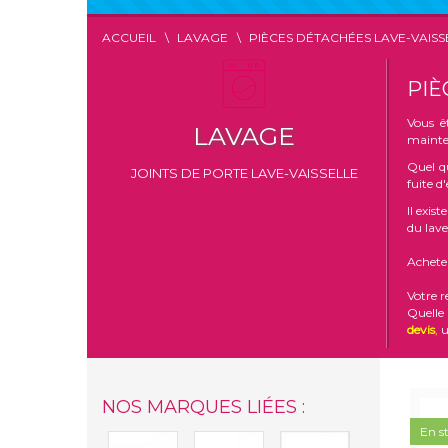
ACCUEIL
LAVAGE
PIÈCES DÉTACHÉES LAVE-VAISS
PIÈ
Vous ê
LAVAGE
mainten
Quel qu
JOINTS DE PORTE LAVE-VAISSELLE
fuite 
Il exis
du lave
Acheter
Votre 
Quelle
devis
,
u
NOS MARQUES LIÉES :
En s