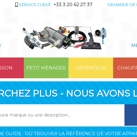
+33 3 20 62 27 37
SERVICE CLIENT :
DEMANDE DE 
r
M
SSON
PETIT MÉNAGER
ASPIRATEUR
CHAUF
RCHEZ PLUS - NOUS AVONS L
E GUIDE : OÙ TROUVER LA RÉFÉRENCE DE VOTRE APPAR