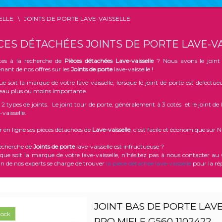
ELLE
JOINTS DE PORTE LAVE-VAISSELLE
CES DÉTACHÉES JOINTS DE PORTE LAVE-V
tes à la recherche de
Pièces détachées Lave-vaisselle
? Nous avons le joint d
ant de nos offres sur les
Joints de porte
lave-vaisselle !
e soit la marque de votre lave-vaisselle, lorsque le joint de porte est défectu
d'eau plus ou moins importante.
te 2 types de joints. Le joint tour de porte, généralement à 3 cotés et le joint de 
-vaisselle.
 en ligne ses pièces détachées de
Lave-vaisselle
, c’est facile et économique sur 
recherche de
Joints de porte
lave-vaisselle est infructueuse ?
 que soit la marque de votre lave-vaisselle, n'hésitez pas à nous contacter 
n de nos experts se charge de trouver
la pièce détachée lave-vaisselle
pour la ré
JOINT BAS DE PORTE LAVE
tock
PRO MIELE G560 1102422