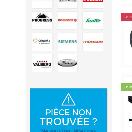
En r
En s