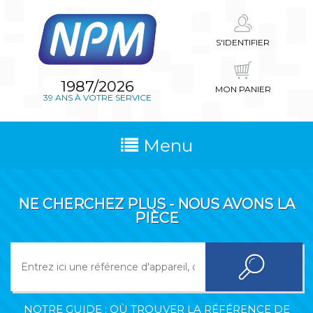
S'IDENTIFIER
1987/2026
MON PANIER
39 ANS À VOTRE SERVICE
Menu
NE CHERCHEZ PLUS - NOUS AVONS LA
PIÈCE
NOTRE GUIDE : OÙ TROUVER LA RÉFÉRENCE DE