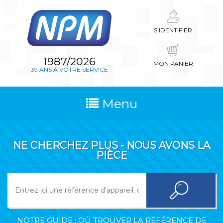
S'IDENTIFIER
1987/2026
MON PANIER
39 ANS À VOTRE SERVICE
Menu
NE CHERCHEZ PLUS - NOUS AVONS LA
PIÈCE
NOTRE GUIDE : OÙ TROUVER LA RÉFÉRENCE DE