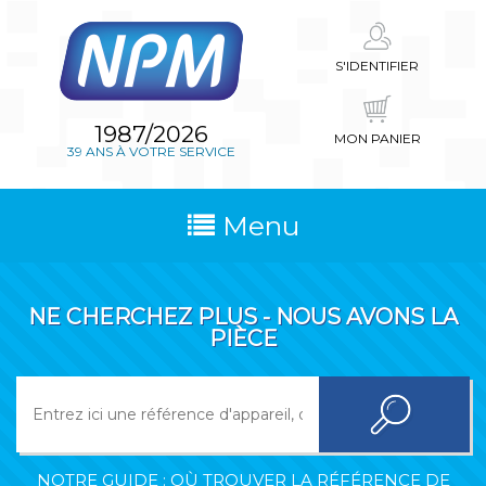
S'IDENTIFIER
1987/2026
MON PANIER
39 ANS À VOTRE SERVICE
Menu
NE CHERCHEZ PLUS - NOUS AVONS LA
PIÈCE
NOTRE GUIDE : OÙ TROUVER LA RÉFÉRENCE DE