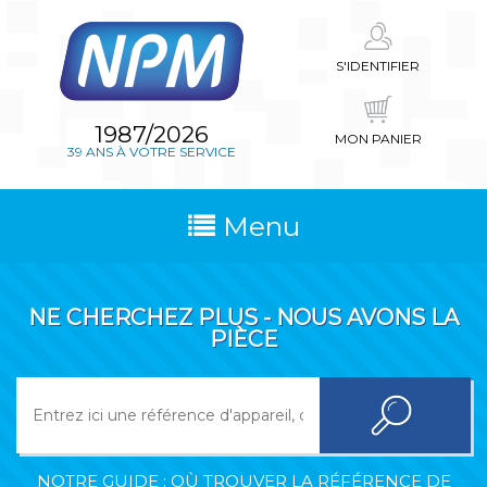
S'IDENTIFIER
1987/2026
MON PANIER
39 ANS À VOTRE SERVICE
Menu
NE CHERCHEZ PLUS - NOUS AVONS LA
PIÈCE
NOTRE GUIDE : OÙ TROUVER LA RÉFÉRENCE DE