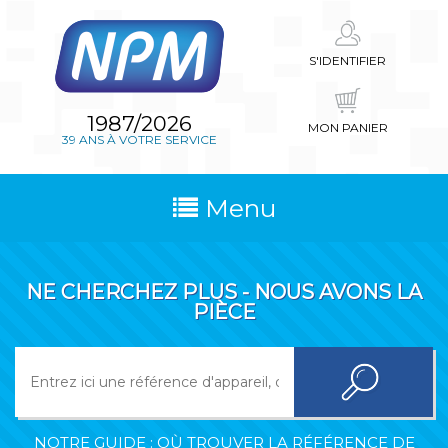
S'IDENTIFIER
1987/2026
MON PANIER
39 ANS À VOTRE SERVICE
Menu
NE CHERCHEZ PLUS - NOUS AVONS LA
PIÈCE
NOTRE GUIDE : OÙ TROUVER LA RÉFÉRENCE DE