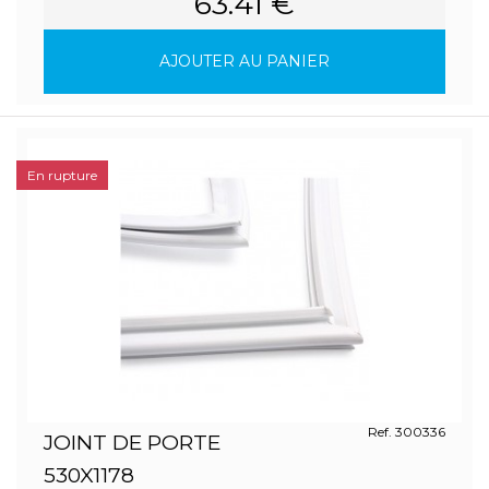
63.41 €
AJOUTER AU PANIER
En rupture
Ref. 300336
JOINT DE PORTE
530X1178