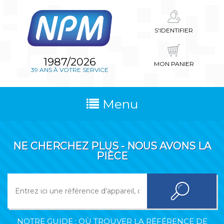
S'IDENTIFIER
1987/2026
MON PANIER
39 ANS À VOTRE SERVICE
Menu
NE CHERCHEZ PLUS - NOUS AVONS LA
PIÈCE
NOTRE GUIDE : OÙ TROUVER LA RÉFÉRENCE DE